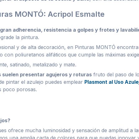
turas MONTÓ: Acripol Esmalte
gran adherencia, resistencia a golpes y frotes y lavabil
egrade la pintura.
esional y de alta decoración, en Pinturas MONTÓ encontra
o con poliuretanos alifáticos que cumple las máximas exig
nte, satinado, metalizado y mate.
s suelen presentar agujeros y roturas
fruto del paso de l
 de pintar el azulejo puedes emplear
Plasmont al Uso Azule
es poco porosas.
ejos?
ues ofrece mucha luminosidad y sensación de amplitud a l
mos una amplia carta de colores para que puedas innovar 