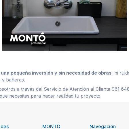
 una pequeña inversión y sin necesidad de obras
, ni rui
s y bañeras.
otros a través del Servicio de Atención al Cliente 961 6
que necesites para hacer realidad tu proyecto.
edes
MONTÓ
Navegación