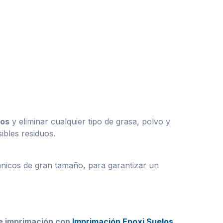
jos
y eliminar cualquier tipo de grasa, polvo y
ibles residuos.
ánicos de gran tamaño, para garantizar un
e imprimación con
Imprimación Epoxi Suelos
.