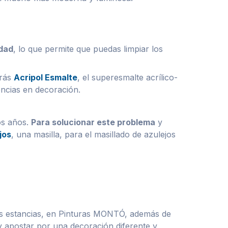
idad
, lo que permite que puedas limpiar los
rás
Acripol Esmalte
, el superesmalte acrílico-
encias en decoración.
os años.
Para solucionar este problema
y
jos
, una masilla, para el masillado de azulejos
as estancias, en Pinturas MONTÓ, además de
y apostar por una decoración diferente y