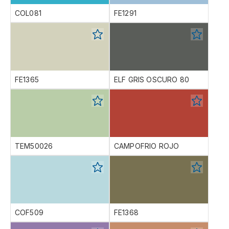
COL081
FE1291
FE1365
ELF GRIS OSCURO 80
TEM50026
CAMPOFRIO ROJO
COF509
FE1368