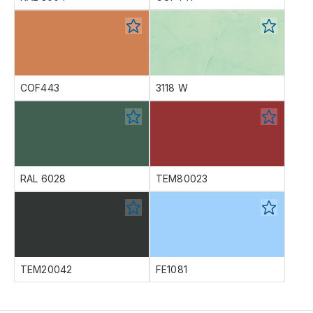
COF443
3118 W
RAL 6028
TEM80023
TEM20042
FE1081