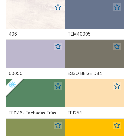
406
TEM40005
60050
ESSO BEIGE D84
FE1146- Fachadas Frías
FE1254