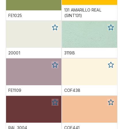
131 AMARILLO REAL
FE1025
(SINT131)
20001
3119B
FE1109
COF438
RAL 3004
COF441