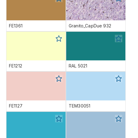
FE1361
Granito_CapDue 932
FE1212
RAL 5021
FE1127
TEM30051