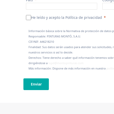
He leído y acepto la Política de privacidad
Información básica sobre la Normativa de protección de datos p
Responsable: PINTURAS MONTÓ, S.A.U.
CIF/NIF: A46218210
Finalidad: Sus datos serán usados para atender sus solicitudes, 
nuestros servicios si así lo decide.
Derechos: Tiene derecho a saber qué información tenemos sobre 
dirigiéndose a
lopd@montopinturas.com
Más información: Dispone de más información en nuestra
políti
Enviar