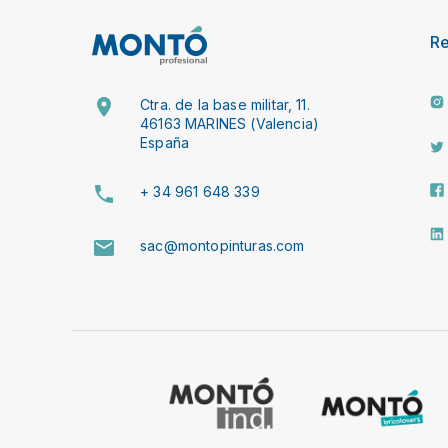
R
Ctra. de la base militar, 11.
46163 MARINES (Valencia)
España
+ 34 961 648 339
sac@montopinturas.com