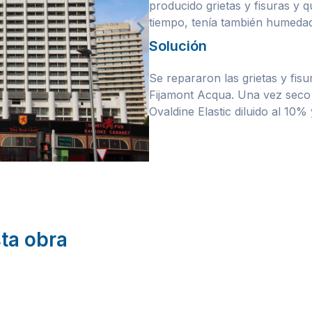
producido grietas y fisuras y 
tiempo, tenía también humedade
Solución
Se repararon las grietas y fis
Fijamont Acqua. Una vez seco 
Ovaldine Elastic diluido al 1
sta obra