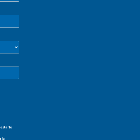
estarle
rla