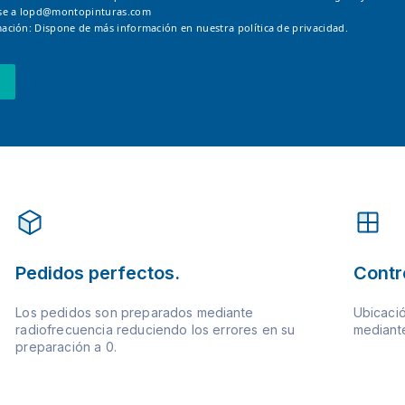
se a
lopd@montopinturas.com
ación: Dispone de más información en nuestra
política de privacidad.
Pedidos perfectos.
Contr
Los pedidos son preparados mediante
Ubicació
radiofrecuencia reduciendo los errores en su
mediante
preparación a 0.