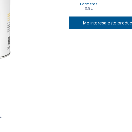
Formatos
0.8L
Me interesa este produc
A.