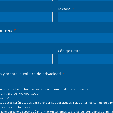
Teléfono
én eres
Código Postal
o y acepto la Política de privacidad
n básica sobre la Normativa de protección de datos personales:
le: PINTURAS MONTÓ, S.A.U.
46218210
Sus datos serán usados para atender sus solicitudes, relacionarnos con usted y pr
rvicios si así lo decide.
Tiene derecho a saber qué información tenemos sobre usted, corregirla y elimina