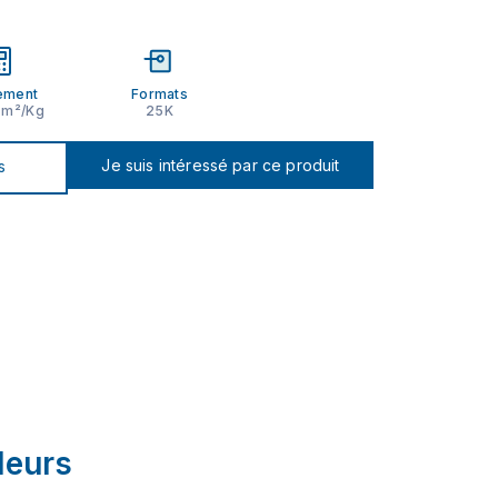
ement
Formats
2 m²/Kg
25K
Je suis intéressé par ce produit
s
leurs