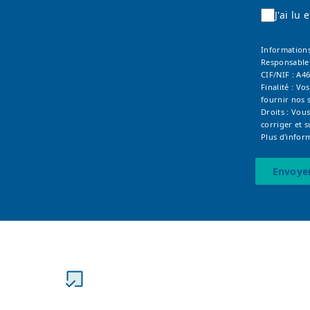
J'ai lu
Informations
Responsable
CIF/NIF : A4
Finalité : V
fournir nos s
Droits : Vous
corriger et 
Plus d'infor
Envoye