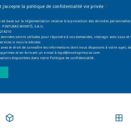
 et j'accepte la politique de confidentialité vie privée
 de base sur la réglementation relative à la protection des données personnelles 
 : PINTURAS MONTÓ, S.A.U.
6218210
os données seront utilisées pour répondre à vos demandes, interagir avec vous et
ervices si vous le décidez.
 avez le droit de connaître les informations dont nous disposons à votre sujet, de
supprimez-le en écrivant un e-mail à
lopd@montopinturas.com
mations disponibles dans notre
Politique de confidentialité.
r