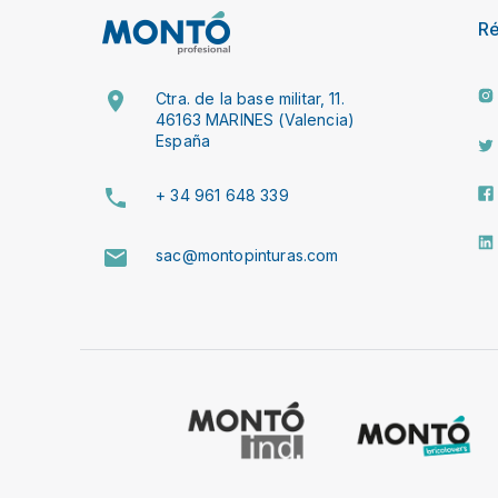
R
Ctra. de la base militar, 11.
46163 MARINES (Valencia)
España
+ 34 961 648 339
sac@montopinturas.com