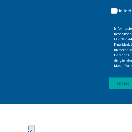
He leíd
Informació
Responsab
CIF/NIF: A
Finalidad: 
nuestros se
Derechos: 
dirigiéndo
Más inform
Enviar