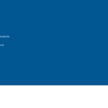
estarle
rla