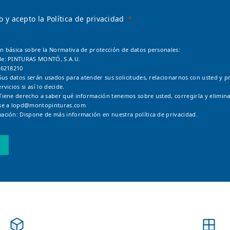
o y acepto la Política de privacidad
n básica sobre la Normativa de protección de datos personales:
le: PINTURAS MONTÓ, S.A.U.
46218210
Sus datos serán usados para atender sus solicitudes, relacionarnos con usted y pr
rvicios si así lo decide.
Tiene derecho a saber qué información tenemos sobre usted, corregirla y elimina
se a
lopd@montopinturas.com
ación: Dispone de más información en nuestra
política de privacidad.