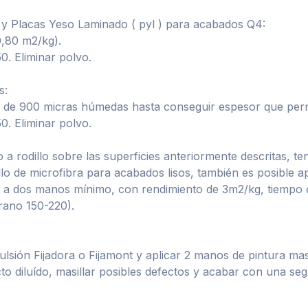
o y Placas Yeso Laminado ( pyl ) para acabados Q4:
0,80 m2/kg).
50. Eliminar polvo.
s:
as de 900 micras húmedas hasta conseguir espesor que permit
50. Eliminar polvo.
 rodillo sobre las superficies anteriormente descritas, teni
o de microfibra para acabados lisos, también es posible apli
ión a dos manos mínimo, con rendimiento de 3m2/kg, tiempo
grano 150-220).
lsión Fijadora o Fijamont y aplicar 2 manos de pintura ma
to diluído, masillar posibles defectos y acabar con una s