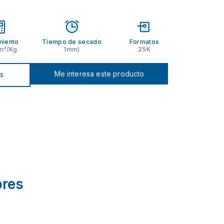
miento
Tiempo de secado
Formatos
 m²/Kg
1mm)
25K
Me interesa este producto
os
ores