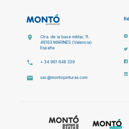
R
Ctra. de la base militar, 11.
46163 MARINES (Valencia)
España
+ 34 961 648 339
sac@montopinturas.com