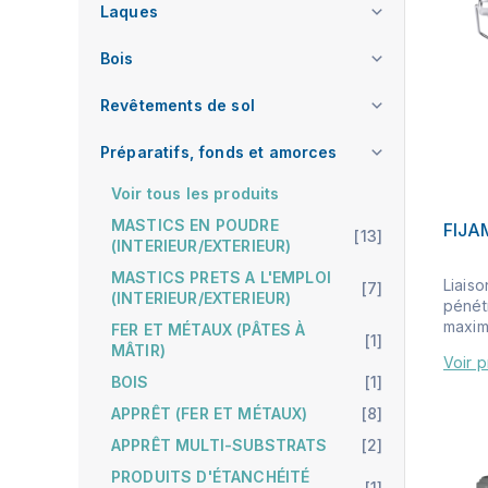
Laques
Bois
Revêtements de sol
Préparatifs, fonds et amorces
Voir tous les produits
MASTICS EN POUDRE
FIJ
[13]
(INTERIEUR/EXTERIEUR)
MASTICS PRETS A L'EMPLOI
Liaiso
[7]
(INTERIEUR/EXTERIEUR)
pénét
maxima
FER ET MÉTAUX (PÂTES À
[1]
MÂTIR)
Voir p
BOIS
[1]
APPRÊT (FER ET MÉTAUX)
[8]
APPRÊT MULTI-SUBSTRATS
[2]
PRODUITS D'ÉTANCHÉITÉ
[1]