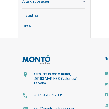
Alta decoración
Industria
Crea
R
Ctra. de la base militar, 11.
46163 MARINES (Valencia)
España
+ 34 961 648 339
sac@montopinturas.com