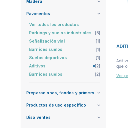
Madera
Pavimentos
Ver todos los productos
Parkings y suelos industriales
[5]
Señalización vial
[1]
ADIT
Barnices suelos
[1]
Suelos deportivos
[1]
Aditi
Aditivos
[2]
que co
Barnices suelos
[2]
Ver p
Preparaciones, fondos y primers
Productos de uso específico
Disolventes