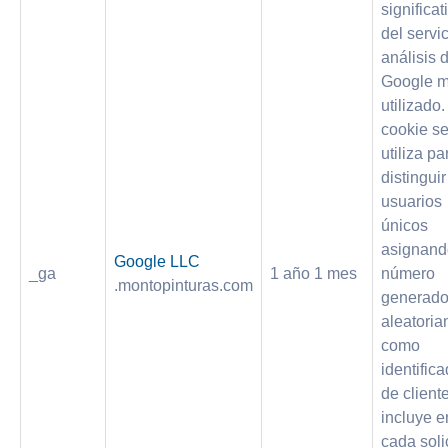
significat
del servi
análisis 
Google 
utilizado.
cookie s
utiliza pa
distinguir
usuarios
únicos
asignand
Google LLC
_ga
1 año 1 mes
número
.montopinturas.com
generad
aleatori
como
identifica
de client
incluye e
cada soli