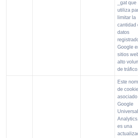
_gat que
utiliza pa
limitar la
cantidad
datos
registrad
Google e
sitios we
alto vol
de tráfico
Este nom
de cookie
asociado
Google
Universa
Analytics
es una
actualiza