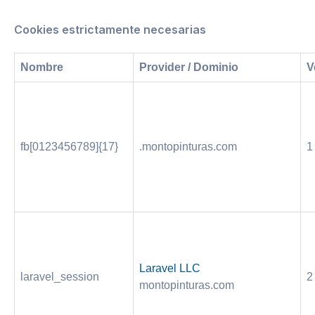
Cookies estrictamente necesarias
Nombre
Provider / Dominio
V
fb[0123456789]{17}
.montopinturas.com
1
Laravel LLC
laravel_session
2
montopinturas.com