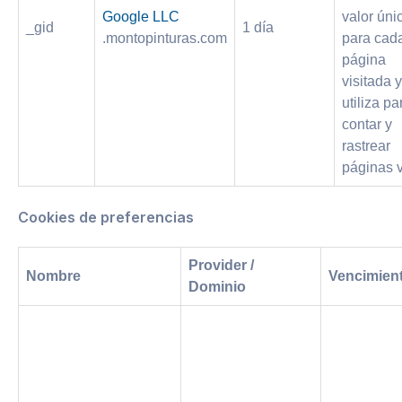
Google LLC
valor úni
_gid
1 día
.montopinturas.com
para cad
página
visitada 
utiliza pa
contar y
rastrear
páginas v
Cookies de preferencias
Provider /
Nombre
Vencimien
Dominio