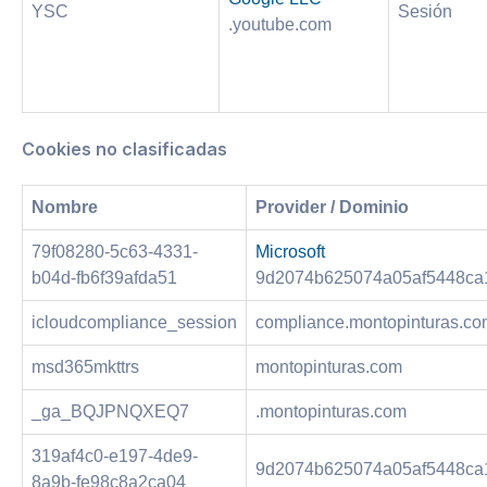
YSC
Sesión
.youtube.com
Cookies no clasificadas
Nombre
Provider / Dominio
79f08280-5c63-4331-
Microsoft
b04d-fb6f39afda51
9d2074b625074a05af5448ca1
icloudcompliance_session
compliance.montopinturas.c
msd365mkttrs
montopinturas.com
_ga_BQJPNQXEQ7
.montopinturas.com
319af4c0-e197-4de9-
9d2074b625074a05af5448ca1
8a9b-fe98c8a2ca04