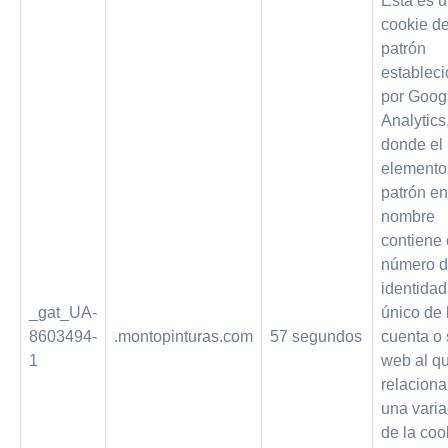
Esta es 
cookie de
patrón
establec
por Goog
Analytics
donde el
elemento
patrón en
nombre
contiene 
número 
identidad
_gat_UA-
único de 
8603494-
.montopinturas.com
57 segundos
cuenta o 
1
web al q
relaciona
una varia
de la coo