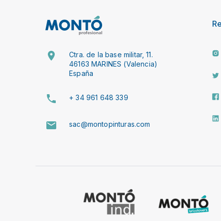
R
Ctra. de la base militar, 11.
46163 MARINES (Valencia)
España
+ 34 961 648 339
sac@montopinturas.com