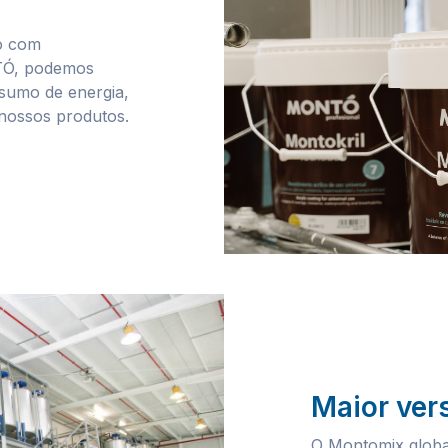
co com
NTÓ, podemos
nsumo de energia,
nossos produtos.
Maior vers
O Montomix global