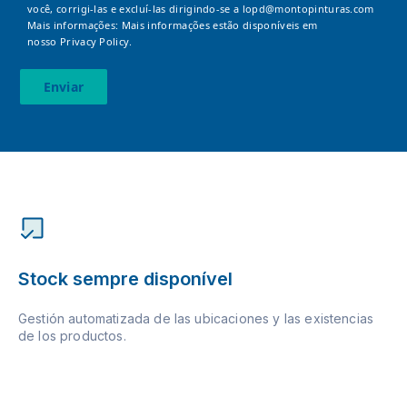
você, corrigi-las e excluí-las dirigindo-se a
lopd@montopinturas.com
Mais informações: Mais informações estão disponíveis em
nosso
Privacy Policy.
Enviar
Stock sempre disponível
Gestión automatizada de las ubicaciones y las existencias
de los productos.