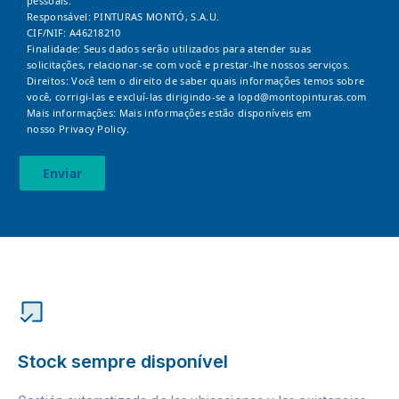
pessoais:
Responsável: PINTURAS MONTÓ, S.A.U.
CIF/NIF: A46218210
Finalidade: Seus dados serão utilizados para atender suas
solicitações, relacionar-se com você e prestar-lhe nossos serviços.
Direitos: Você tem o direito de saber quais informações temos sobre
você, corrigi-las e excluí-las dirigindo-se a
lopd@montopinturas.com
Mais informações: Mais informações estão disponíveis em
nosso
Privacy Policy.
Enviar
Stock sempre disponível