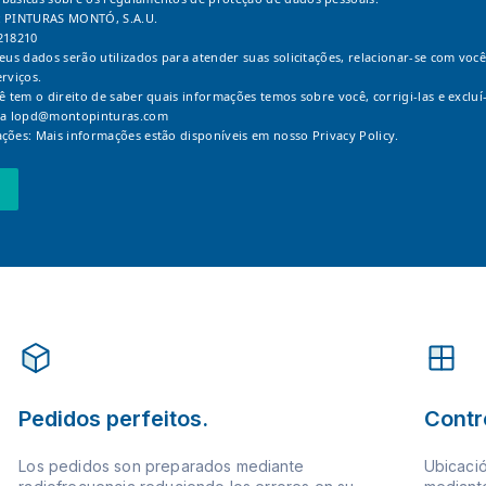
: PINTURAS MONTÓ, S.A.U.
218210
Seus dados serão utilizados para atender suas solicitações, relacionar-se com você
erviços.
cê tem o direito de saber quais informações temos sobre você, corrigi-las e excluí-
 a
lopd@montopinturas.com
ções: Mais informações estão disponíveis em nosso
Privacy Policy.
Pedidos perfeitos.
Contr
Los pedidos son preparados mediante
Ubicació