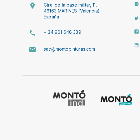
Ctra. de la base militar, 11.
46163 MARINES (Valencia)
España
+ 34 961 648 339
sac@montopinturas.com