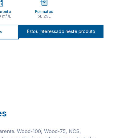
mento
Formatos
0 m²/L
5L 25L
Estou interessado neste produto
os
es
arente. Wood-100, Wood-75, NCS,