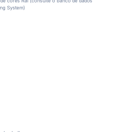
 de cores Ral (consulte o banco de dados
ing System)