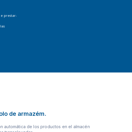
 e prestar-
las
olo de armazém.
n automática de los productos en el almacén