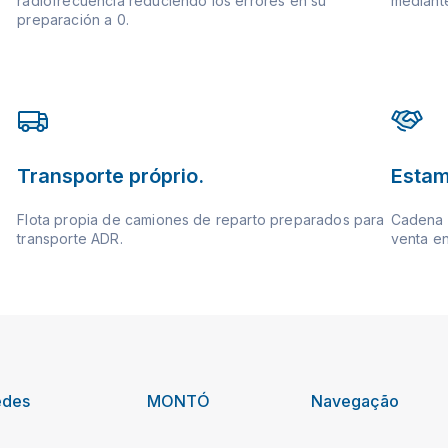
radiofrecuencia reduciendo los errores en su
mediante
preparación a 0.
Transporte próprio.
Estam
Flota propia de camiones de reparto preparados para
Cadena d
transporte ADR.
venta en
edes
MONTÓ
Navegação