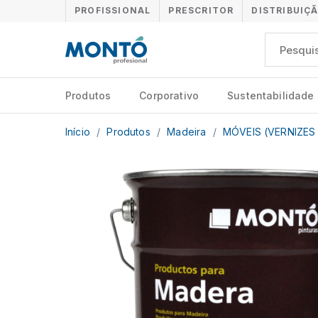
PROFISSIONAL
PRESCRITOR
DISTRIBUIÇ
Produtos
Corporativo
Sustentabilidade
Início
/
Produtos
/
Madeira
/
MÓVEIS (VERNIZES