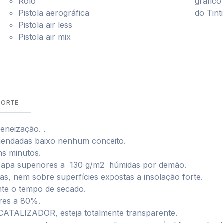
Rolo
gráfico
Pistola aerográfica
do Tint
Pistola air less
Pistola air mix
PORTE
eneização. .
mendadas baixo nenhum conceito.
uns minutos.
 capa superiores a 130 g/m2 húmidas por demão.
as, nem sobre superfícies expostas a insolação forte.
nte o tempo de secado.
ores a 80%.
CATALIZADOR, esteja totalmente transparente.