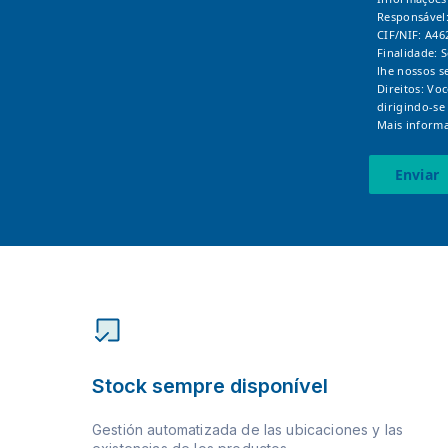
Responsável
CIF/NIF: A46
Finalidade: 
lhe nossos s
Direitos: Vo
dirigindo-se
Mais informa
Enviar
Stock sempre disponível
Gestión automatizada de las ubicaciones y las