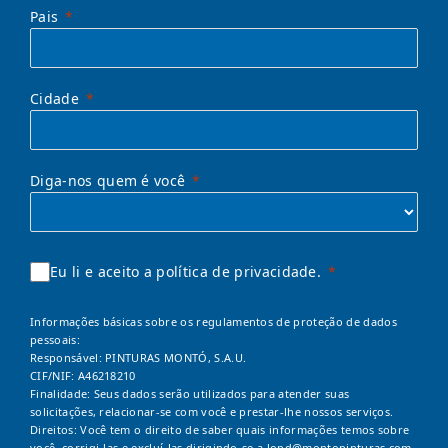
Pais
Cidade
Diga-nos quem é você
Eu li e aceito a política de privacidade.
Informações básicas sobre os regulamentos de proteção de dados
pessoais:
Responsável: PINTURAS MONTÓ, S.A.U.
CIF/NIF: A46218210
Finalidade: Seus dados serão utilizados para atender suas
solicitações, relacionar-se com você e prestar-lhe nossos serviços.
Direitos: Você tem o direito de saber quais informações temos sobre
você, corrigi-las e excluí-las dirigindo-se a
lopd@montopinturas.com