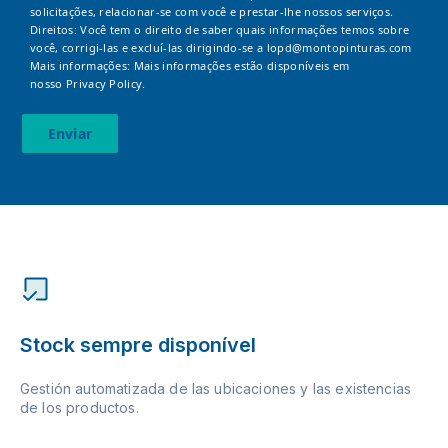
solicitações, relacionar-se com você e prestar-lhe nossos serviços.
Direitos: Você tem o direito de saber quais informações temos sobre
você, corrigi-las e excluí-las dirigindo-se a
lopd@montopinturas.com
Mais informações: Mais informações estão disponíveis em
nosso
Privacy Policy.
Enviar
Stock sempre disponível
Gestión automatizada de las ubicaciones y las existencias
de los productos.