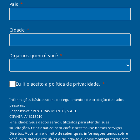
Pais
Cidade
Diga-nos quem é você
Eu li e aceito a política de privacidade.
Informações básicas sobre os regulamentos de proteção de dados
pessoais:
Responsável: PINTURAS MONTÓ, S.A.U.
CIF/NIF: A46218210
Finalidade: Seus dados serão utilizados para atender suas
solicitações, relacionar-se com você e prestar-lhe nossos serviços.
Direitos: Você tem o direito de saber quais informações temos sobre
você, corrigi-las e excluí-las dirigindo-se a
lopd@montopinturas.com