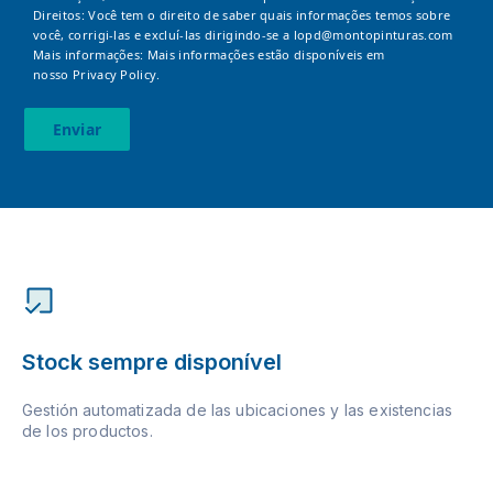
Direitos: Você tem o direito de saber quais informações temos sobre
você, corrigi-las e excluí-las dirigindo-se a
lopd@montopinturas.com
Mais informações: Mais informações estão disponíveis em
nosso
Privacy Policy.
Enviar
Stock sempre disponível
Gestión automatizada de las ubicaciones y las existencias
de los productos.