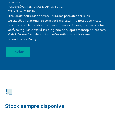
pessoais:
Responsável: PINTURAS MONTÓ, S.A.U.
CIF/NIF: A46218210
Finalidade: Seus dados serão utilizados para atender suas
solicitações, relacionar-se com você e prestar-lhe nossos serviços.
Direitos: Você tem o direito de saber quais informações temos sobre
você, corrigi-las e excluí-las dirigindo-se a
lopd@montopinturas.com
Mais informações: Mais informações estão disponíveis em
nosso
Privacy Policy.
Enviar
Stock sempre disponível