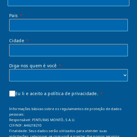
Pais
Cidade
Diga-nos quem é você
Eu li e aceito a política de privacidade.
Informações básicas sobre os regulamentos de proteção de dados
pessoais:
Responsável: PINTURAS MONTÓ, S.A.U.
CIF/NIF: A46218210
Finalidade: Seus dados serão utilizados para atender suas
solicitações, relacionar-se com você e prestar-lhe nossos serviços.