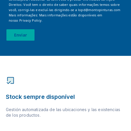
Direitos: Você tem o direito de saber quais informações temos sobre
você, corrigi-las e excluí-las dirigindo-se a
lopd@montopinturas.com
Mais informações: Mais informações estão disponíveis em
nosso
Privacy Policy.
Enviar
Stock sempre disponível
Gestión automatizada de las ubicaciones y las existencias
de los productos.