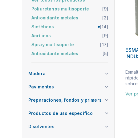
Poliuretanos multisoporte
[9]
Antioxidante metales
[2]
Sintéticos
[14]
Acrílicos
[9]
Spray multisoporte
[17]
ESMA
Antioxidante metales
[5]
INDU
Esmalt
Madera
rápid
sobre 
Pavimentos
Ver p
Preparaciones, fondos y primers
Productos de uso específico
Disolventes