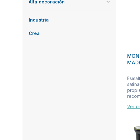
Alta decoración
Industria
Crea
MON
MAD
Esmal
satina
propi
recom
Ver p