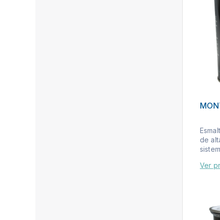
MON
Esmalt
de al
sistem
Ver p