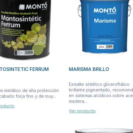
OSINTETIC FERRUM
MARISMA BRILLO
Esmalte sintético gliceroftálico
brillante pigmentado, recomen
te metálico de alta protección
en sistemas alcídicos sobre ace
abado forja fino y de muy...
madera...
roducto
Ver producto