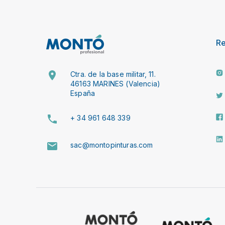
R
Ctra. de la base militar, 11.
46163 MARINES (Valencia)
España
+ 34 961 648 339
sac@montopinturas.com