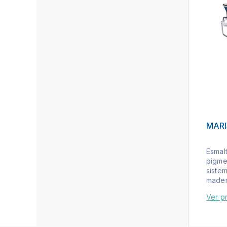
MAR
Esmalt
pigme
siste
madera
Ver p