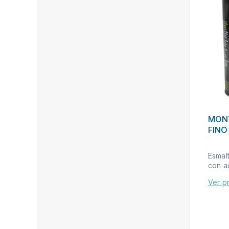
MONT
FINO
Esmal
con ac
Ver p