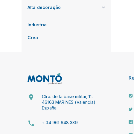
Alta decoração
Industria
Crea
R
Ctra. de la base militar, 11.
46163 MARINES (Valencia)
España
+ 34 961 648 339